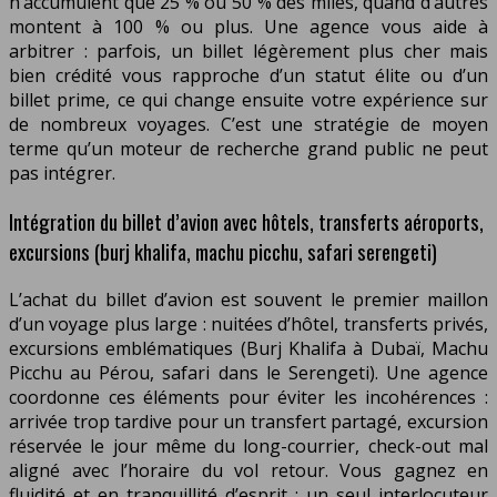
n’accumulent que 25 % ou 50 % des miles, quand d’autres
montent à 100 % ou plus. Une agence vous aide à
arbitrer : parfois, un billet légèrement plus cher mais
bien crédité vous rapproche d’un statut élite ou d’un
billet prime, ce qui change ensuite votre expérience sur
de nombreux voyages. C’est une stratégie de moyen
terme qu’un moteur de recherche grand public ne peut
pas intégrer.
Intégration du billet d’avion avec hôtels, transferts aéroports,
excursions (burj khalifa, machu picchu, safari serengeti)
L’achat du billet d’avion est souvent le premier maillon
d’un voyage plus large : nuitées d’hôtel, transferts privés,
excursions emblématiques (Burj Khalifa à Dubaï, Machu
Picchu au Pérou, safari dans le Serengeti). Une agence
coordonne ces éléments pour éviter les incohérences :
arrivée trop tardive pour un transfert partagé, excursion
réservée le jour même du long-courrier, check-out mal
aligné avec l’horaire du vol retour. Vous gagnez en
fluidité et en tranquillité d’esprit : un seul interlocuteur