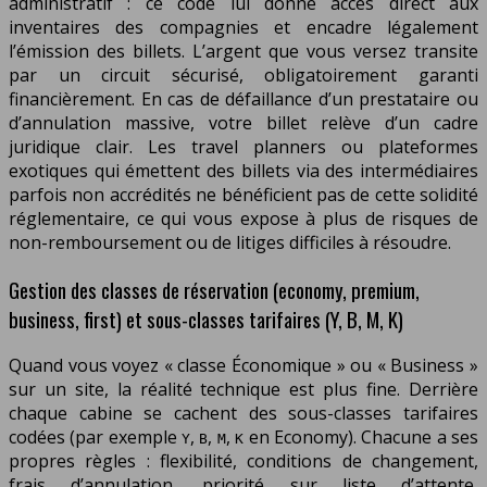
administratif : ce code lui donne accès direct aux
inventaires des compagnies et encadre légalement
l’émission des billets. L’argent que vous versez transite
par un circuit sécurisé, obligatoirement garanti
financièrement. En cas de défaillance d’un prestataire ou
d’annulation massive, votre billet relève d’un cadre
juridique clair. Les travel planners ou plateformes
exotiques qui émettent des billets via des intermédiaires
parfois non accrédités ne bénéficient pas de cette solidité
réglementaire, ce qui vous expose à plus de risques de
non-remboursement ou de litiges difficiles à résoudre.
Gestion des classes de réservation (economy, premium,
business, first) et sous-classes tarifaires (Y, B, M, K)
Quand vous voyez « classe Économique » ou « Business »
sur un site, la réalité technique est plus fine. Derrière
chaque cabine se cachent des sous-classes tarifaires
codées (par exemple
,
,
,
en Economy). Chacune a ses
Y
B
M
K
propres règles : flexibilité, conditions de changement,
frais d’annulation, priorité sur liste d’attente,