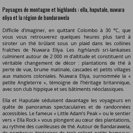
Paysages de montagne et highlands : ella, haputale, nuwara
eliya et la région de bandarawela
Difficile d’imaginer, en quittant Colombo à 30 °C, que
vous vous retrouverez quelques heures plus tard à
siroter un thé brûlant sous un plaid dans les collines
fraîches de Nuwara Eliya. Les
highlands
sri-lankaises
culminent autour de 2 000 m d’altitude et constituent un
véritable changement de décor : plantations de thé à
perte de vue, brume matinale, cascades et petits villages
aux maisons coloniales. Nuwara Eliya, surnommée la «
petite Angleterre », témoigne de l’héritage britannique,
avec son club hippique et ses bâtiments néoclassiques.
Ella et Haputale séduisent davantage les voyageurs en
quête de panoramas spectaculaires et de randonnées
accessibles. Le fameux « Little Adam’s Peak » ou le sentier
vers « Ella Rock » vous plongent au cœur des plantations,
au rythme des cueilleuses de thé. Autour de Bandarawela,
de nombreux itinéraires de trek relient petits hameaux,