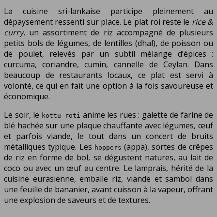
La cuisine sri-lankaise participe pleinement au
dépaysement ressenti sur place. Le plat roi reste le
rice &
curry
, un assortiment de riz accompagné de plusieurs
petits bols de légumes, de lentilles (dhal), de poisson ou
de poulet, relevés par un subtil mélange d’épices :
curcuma, coriandre, cumin, cannelle de Ceylan. Dans
beaucoup de restaurants locaux, ce plat est servi à
volonté, ce qui en fait une option à la fois savoureuse et
économique.
Le soir, le
anime les rues : galette de farine de
kottu roti
blé hachée sur une plaque chauffante avec légumes, œuf
et parfois viande, le tout dans un concert de bruits
métalliques typique. Les
(appa), sortes de crêpes
hoppers
de riz en forme de bol, se dégustent natures, au lait de
coco ou avec un œuf au centre. Le lamprais, hérité de la
cuisine eurasienne, emballe riz, viande et sambol dans
une feuille de bananier, avant cuisson à la vapeur, offrant
une explosion de saveurs et de textures.