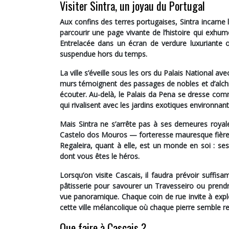
Visiter Sintra, un joyau du Portugal
Aux confins des terres portugaises, Sintra incarne 
parcourir une page vivante de l’histoire qui exhum
Entrelacée
dans un écran de verdure luxuriante o
suspendue hors du temps.
La ville s’éveille sous les ors du
Palais National
avec
murs témoignent des passages de nobles et d’alchim
écouter. Au-delà, le
Palais da Pena
se dresse comme
qui rivalisent avec les jardins exotiques environnant
Mais Sintra ne s’arrête pas à ses demeures royales
Castelo dos Mouros
— forteresse mauresque fièrem
Regaleira
, quant à elle, est un monde en soi : ses
dont vous êtes le héros.
Lorsqu’on visite Cascais, il faudra prévoir suffis
pâtisserie pour savourer un Travesseiro ou prendr
vue panoramique. Chaque coin de rue invite à exp
cette ville mélancolique où chaque pierre semble r
Que faire à Cascais ?