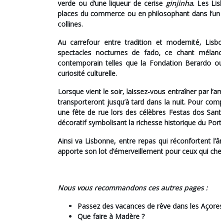
verde ou d’une liqueur de cerise
ginjinha
. Les Li
places du commerce ou en philosophant dans l’un 
collines.
Au carrefour entre tradition et modernité, Lis
spectacles nocturnes de fado, ce chant mélanco
contemporain telles que la Fondation Berardo ou 
curiosité culturelle.
Lorsque vient le soir, laissez-vous entraîner par l
transporteront jusqu’à tard dans la nuit. Pour compr
une fête de rue lors des célèbres Festas dos Santo
décoratif symbolisant la richesse historique du Port
Ainsi va Lisbonne
, entre repas qui réconfortent l’â
apporte son lot d’émerveillement pour ceux qui che
Nous vous recommandons ces autres pages :
Passez des vacances de rêve dans les Açore
Que faire à Madère ?