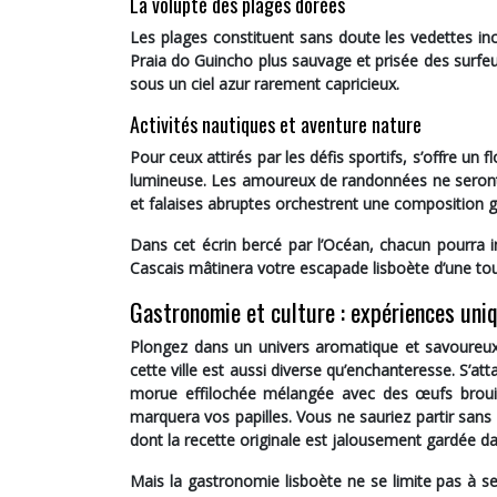
La volupté des plages dorées
Les plages constituent sans doute les vedettes i
Praia do Guincho
plus sauvage et prisée des surf
sous un ciel azur rarement capricieux.
Activités nautiques et aventure nature
Pour ceux attirés par les défis sportifs, s’offre un
f
lumineuse. Les amoureux de randonnées ne seront
et falaises abruptes orchestrent une composition g
Dans cet écrin bercé par l’Océan, chacun pourra in
Cascais mâtinera votre escapade lisboète d’une to
Gastronomie et culture : expériences uni
Plongez dans un univers aromatique et savoureux
cette ville est aussi diverse qu’enchanteresse. S’a
morue effilochée mélangée avec des œufs brouill
marquera vos papilles. Vous ne sauriez partir sans
dont la recette originale est jalousement gardée da
Mais la gastronomie lisboète ne se limite pas à se