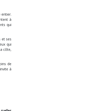
 entier.
ntent à
ants qui
s et ses
eux qui
la côte,
oins de
nvite à
 ruelles