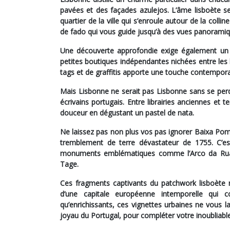
pavées et des façades azulejos. L’âme lisboète 
quartier de la ville qui s’enroule autour de la col
de fado qui vous guide jusqu’à des vues panorami
Une découverte approfondie exige également un
petites boutiques indépendantes nichées entre les 
tags et de graffitis apporte une touche contemporai
Mais Lisbonne ne serait pas Lisbonne sans se pe
écrivains portugais. Entre librairies anciennes et te
douceur en dégustant un pastel de nata.
Ne laissez pas non plus vos pas ignorer
Baixa Pom
tremblement de terre dévastateur de 1755. C’e
monuments emblématiques comme l’Arco da Rua 
Tage.
Ces fragments captivants du patchwork lisboète ré
d’une capitale européenne intemporelle qui c
qu’enrichissants, ces vignettes urbaines ne vous la
joyau du Portugal, pour compléter votre inoubliab