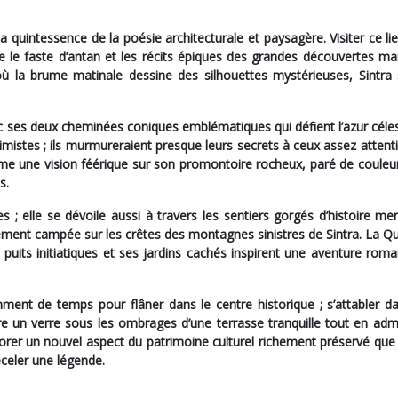
la
quintessence de la poésie architecturale et paysagère
. Visiter ce li
e le faste d’antan et les récits épiques des grandes découvertes mar
ù la brume matinale dessine des silhouettes mystérieuses, Sintra
 ses deux cheminées coniques emblématiques qui défient l’azur céles
istes ; ils murmureraient presque leurs secrets à ceux assez attenti
 une vision féérique sur son promontoire rocheux, paré de couleur
s.
 ; elle se dévoile aussi à travers les sentiers gorgés d’histoire me
ent campée sur les crêtes des montagnes sinistres de Sintra. La
Qu
 puits initiatiques et ses jardins cachés inspirent une aventure rom
amment de temps pour flâner dans le centre historique ; s’attabler d
e un verre sous les ombrages d’une terrasse tranquille tout en admi
lorer un nouvel aspect du
patrimoine culturel richement préservé
que 
eceler une légende.