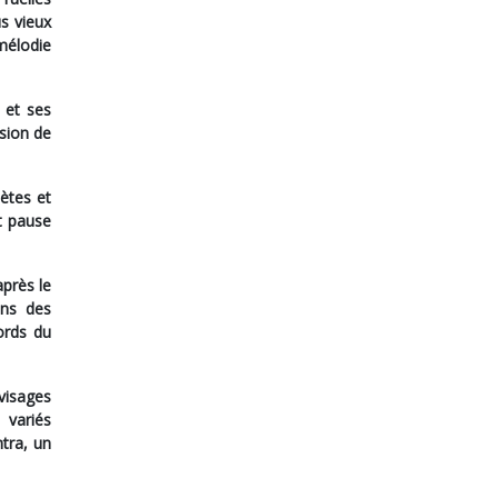
us vieux
 mélodie
e et ses
osion de
oètes et
et pause
près le
uns des
ords du
visages
 variés
ntra, un