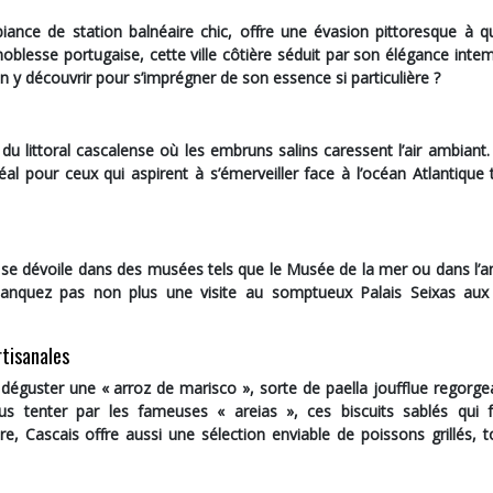
ance de station balnéaire chic, offre une évasion pittoresque à q
noblesse portugaise, cette ville côtière séduit par son élégance inte
n y découvrir pour s’imprégner de son essence si particulière ?
u littoral cascalense où les embruns salins caressent l’air ambiant.
al pour ceux qui aspirent à s’émerveiller face à l’océan Atlantique 
x se dévoile dans des musées tels que le
Musée de la mer
ou dans l’a
 manquez pas non plus une visite au somptueux
Palais Seixas
aux 
rtisanales
 déguster une « arroz de marisco », sorte de paella joufflue regorge
ous tenter par les fameuses « areias », ces biscuits sablés qui 
e, Cascais offre aussi une sélection enviable de poissons grillés, t