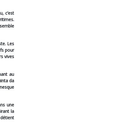
eu, c’est
itimes.
 semble
te. Les
fs pour
s vives
nant au
inta da
anesque
ans une
rant la
détient