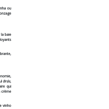
inha
ou
ronzage
la baie
rdoyants
ibrante,
onomie,
à Brás
,
ire qui
la crème
de vinho