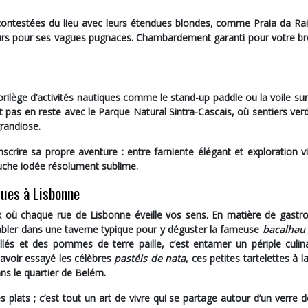
ncontestées du lieu avec leurs étendues blondes, comme
Praia da Ra
eurs pour ses vagues pugnaces. Chambardement garanti pour votre b
lorilège d’activités nautiques
comme le stand-up paddle ou la voile sur 
 pas en reste avec le
Parque Natural Sintra-Cascais
, où sentiers ve
randiose.
scrire sa propre aventure : entre farniente élégant et exploration v
uche iodée résolument sublime.
ques à Lisbonne
 où chaque rue de Lisbonne éveille vos sens. En matière de gastr
ttabler dans une taverne typique pour y déguster la fameuse
bacalhau 
és et des pommes de terre paille, c’est entamer un périple culina
 avoir essayé les célèbres
pastéis de nata
, ces petites tartelettes à 
ns le quartier de Belém.
s plats
; c’est tout un art de vivre qui se partage autour d’un verre 