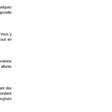
uelques
mporelle
 Vous y
tout en
ncienne
allures
ant des
fondent
oujours