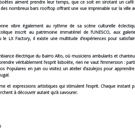
sboètes aiment prendre leur temps, que ce soit en sirotant un café 
des nombreux bars rooftop offrant une vue imprenable sur la ville a
bonne vibre également au rythme de sa scène culturelle éclectiq
lique inscrit au patrimoine immatériel de l’UNESCO, aux galerie
le LX Factory, il existe une multitude d’expériences pour satisfair
’ambiance électrique du Bairro Alto, où musiciens ambulants et chante
endre véritablement l’esprit lisboète, rien ne vaut l’immersion : part
s Populares en juin ou visitez un atelier d’azulejos pour apprendre 
ugal.
me et expressions artistiques qui stimulent l’esprit. Chaque instant p
rchent à découvrir autant qu’à savourer.
s