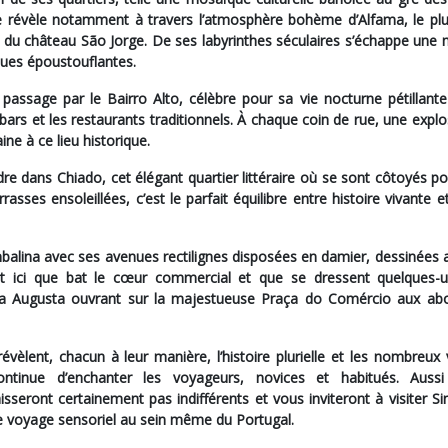
se révèle notamment à travers l’atmosphère bohème d’
Alfama
, le pl
line du château São Jorge. De ses labyrinthes séculaires s’échappe une
ques époustouflantes.
 passage par le
Bairro Alto
, célèbre pour sa vie nocturne pétillant
bars et les restaurants traditionnels. À chaque coin de rue, une expl
ne à ce lieu historique.
rdre dans
Chiado
, cet élégant quartier littéraire où se sont côtoyés p
rrasses ensoleillées, c’est le parfait équilibre entre histoire vivante 
balina
avec ses avenues rectilignes disposées en damier, dessinées a
st ici que bat le cœur commercial et que se dressent quelques-
Augusta ouvrant sur la majestueuse Praça do Comércio aux ab
vèlent, chacun à leur manière, l’histoire plurielle et les nombreux 
ontinue d’enchanter les voyageurs, novices et habitués. Aussi
isseront certainement pas indifférents et vous inviteront à visiter Si
le voyage sensoriel au sein même du Portugal.