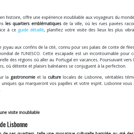
 en histoire, offre une expérience inoubliable aux voyageurs du monde
ans
les quartiers emblématiques
de la ville, où les rues pavées raco
râce à ce
guide détaillé
, planifiez votre visite des lieux les plus vibr
ce joyau aux confins de la cité, connu pour ses palais de conte de fée
mondial de l’UNESCO. Cette escapade est un incontournable pour c
aturelle des régions où aller au Portugal en vacances. Poursuivant vers 
s, où détente et plaisirs balnéaires se conjuguent à la perfection.
sur la
gastronomie
et la
culture
locales de Lisbonne, véritables tém
uniques qui marqueront vos papilles et votre esprit. Lisbonne vous i
.
de Lisbonne
n de ses quartiers, telle une mosaïque culturelle bariolée au gré des