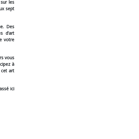
sur les
ux sept
ue. Des
s d’art
e votre
urs vous
icipez à
cet art
assé ici